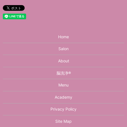
Home
Salon
About
脳洗浄®︎
Menu
Academy
Privacy Policy
Site Map